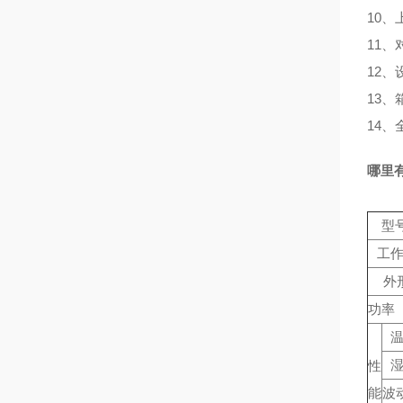
10、
11
12
13
14
哪里
型号
工
外
功率（
性
能
波