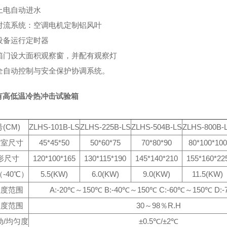
上电自动进水
、对流系统：空调电机定制铝风叶
、设备运行定时器
、箱门设大面积观察窗，并配有观察灯
、全自动控制与安全保护协调系统。
有高低温冷热冲击试验箱
(CM)
ZLHS-101B-LS
ZLHS-225B-LS
ZLHS-504B-LS
ZLHS-800B-
作室尺寸
45*45*50
50*60*75
70*80*90
80*100*100
形尺寸
120*100*165
130*115*190
145*140*210
155*160*22
-40℃）
5.5(KW)
6.0(KW)
9.0(KW)
11.5(KW)
温度范围
A:-20℃～150℃ B:-40℃～150℃ C:-60℃～150℃ D:
湿度范围
30～98％R.H
动/均匀度
±0.5℃/±2℃