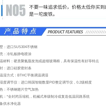
壁：进口SUS304不锈钢
外壳：冷轧板静电喷涂
保温材料：硬质聚氨脂发泡或超细玻璃棉，具有保温性有好等特点
密封：进口硅胶密封条
控温湿方式：BTHC平衡调温调湿
湿度调节仪：进口韩国智能数显PID整定调节仪，0.2级精度
加热：不锈钢翅片空气加热
冷机：*全封闭压缩机，机械式单级制冷或复迭低温回路系统
设备供水净化器