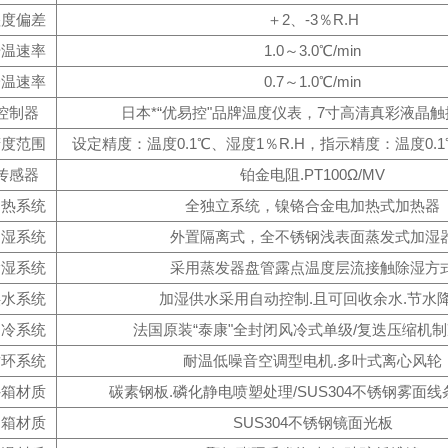
湿度偏差
＋2、-3％R.H
升温速率
1.0～3.0℃/min
降温速率
0.7～1.0℃/min
控制器
日本*“优易控"品牌温度仪表，7寸高清真彩液晶
精度范围
设定精度：温度0.1℃、湿度1％R.H，指示精度：温度0.1
传感器
铂金电阻.PT100Ω/MV
加热系统
全独立系统，镍铬合金电加热式加热器
加湿系统
外置隔离式，全不锈钢浅表面蒸发式加湿
除湿系统
采用蒸发器盘管露点温度层流接触除湿方
供水系统
加湿供水采用自动控制.且可回收余水.节水
制冷系统
法国原装“泰康"全封闭风冷式单级/复迭压缩机
循环系统
耐温低噪音空调型电机.多叶式离心风轮
外箱材质
碳素钢板.磷化静电喷塑处理/SUS304不锈钢雾面
内箱材质
SUS304不锈钢镜面光板