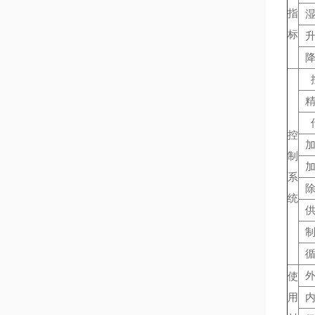
指
标
控
制
系
统
使
用