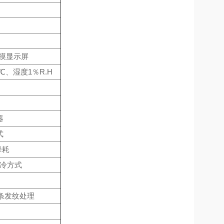
触摸显示屏
℃、湿度1％R.H
器
式
降耗
制冷方式
线条发纹处理