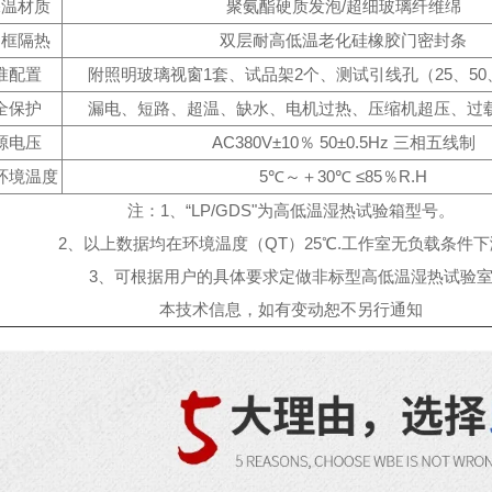
保温材质
聚氨酯硬质发泡/超细玻璃纤维绵
门框隔热
双层耐高低温老化硅橡胶门密封条
准配置
附照明玻璃视窗1套、试品架2个、测试引线孔（25、50、
全保护
漏电、短路、超温、缺水、电机过热、压缩机超压、过
源电压
AC380V±10％ 50±0.5Hz 三相五线制
环境温度
5℃～＋30℃ ≤85％R.H
注：1、“LP/GDS"为高低温湿热试验箱型号。
2、以上数据均在环境温度（QT）25℃.工作室无负载条件
3、可根据用户的具体要求定做非标型高低温湿热试验
本技术信息，如有变动恕不另行通知