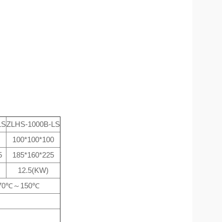
LS
ZLHS-1000B-LS
100*100*100
5
185*160*225
12.5(KW)
-70℃～150℃