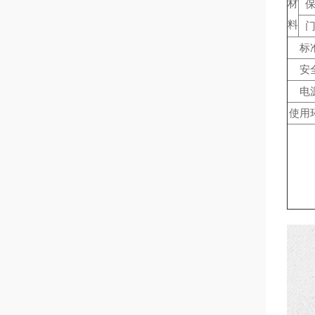
材
料
标
安
电
使用