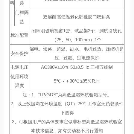
料
质
门框隔
双层耐高低温老化硅橡胶门密封条
热
附照明玻璃视窗1套、试品架2个、测试引线孔
标准配置
（25、50、100mm）1个
漏电、短路、超温、缺水、电机过热、压缩机超
安全保护
压、过载、过电流保护
电源电压
AC380V±10％ 50±0.5Hz 三相五线制
使用环境
5℃～＋30℃ ≤85％R.H
温度
注：1、“LP/GDS"为高低温湿热试验箱型号。
2、以上数据均在环境温度（QT）25℃.工作室无负载条件
下测得
3、可根据用户的具体要求定做非标型高低温湿热试验室
本技术信息，如有变动恕不另行通知