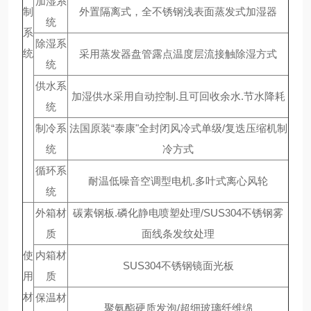
加湿系
制
外置隔离式，全不锈钢浅表面蒸发式加湿器
统
系
除湿系
统
采用蒸发器盘管露点温度层流接触除湿方式
统
供水系
加湿供水采用自动控制.且可回收余水.节水降耗
统
制冷系
法国原装“泰康"全封闭风冷式单级/复迭压缩机制
统
冷方式
循环系
耐温低噪音空调型电机.多叶式离心风轮
统
外箱材
碳素钢板.磷化静电喷塑处理/SUS304不锈钢雾
质
面线条发纹处理
使
内箱材
SUS304不锈钢镜面光板
用
质
材
保温材
聚氨酯硬质发泡/超细玻璃纤维绵