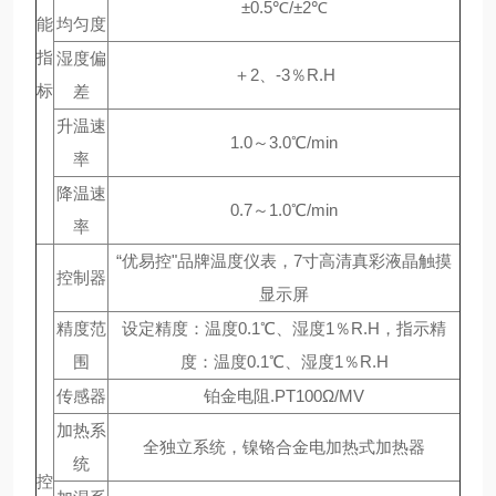
±0.5℃/±2℃
能
均匀度
指
湿度偏
＋2、-3％R.H
标
差
升温速
1.0～3.0℃/min
率
降温速
0.7～1.0℃/min
率
“优易控"品牌温度仪表，7寸高清真彩液晶触摸
控制器
显示屏
精度范
设定精度：温度0.1℃、湿度1％R.H，指示精
围
度：温度0.1℃、湿度1％R.H
传感器
铂金电阻.PT100Ω/MV
加热系
全独立系统，镍铬合金电加热式加热器
统
控