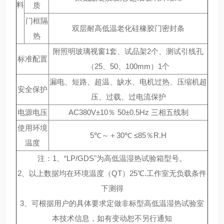
料
质
门框隔
双层耐高低温老化硅橡胶门密封条
热
附照明玻璃视窗1套、试品架2个、测试引线孔
标准配置
（25、50、100mm）1个
漏电、短路、超温、缺水、电机过热、压缩机超
安全保护
压、过载、过电流保护
电源电压
AC380V±10％ 50±0.5Hz 三相五线制
使用环境
5℃～＋30℃ ≤85％R.H
温度
注：1、“LP/GDS"为高低温湿热试验箱型号。
2、以上数据均在环境温度（QT）25℃.工作室无负载条件
下测得
3、可根据用户的具体要求定做非标型高低温湿热试验室
本技术信息，如有变动恕不另行通知