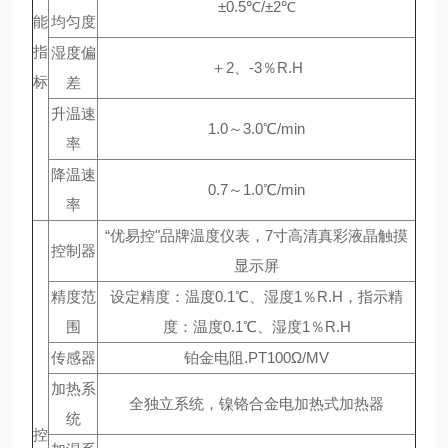
±0.5℃/±2℃
能
均匀度
指
湿度偏
＋2、-3％R.H
标
差
升温速
1.0～3.0℃/min
率
降温速
0.7～1.0℃/min
率
“优易控"品牌温度仪表，7寸高清真彩液晶触摸
控制器
显示屏
精度范
设定精度：温度0.1℃、湿度1％R.H，指示精
围
度：温度0.1℃、湿度1％R.H
传感器
铂金电阻.PT100Ω/MV
加热系
全独立系统，镍铬合金电加热式加热器
统
控