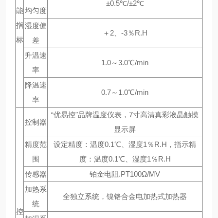
±0.5℃/±2℃
能
均匀度
指
湿度偏
＋2、-3％R.H
标
差
升温速
1.0～3.0℃/min
率
降温速
0.7～1.0℃/min
率
“优易控"品牌温度仪表，7寸高清真彩液晶触摸
控制器
显示屏
精度范
设定精度：温度0.1℃、湿度1％R.H，指示精
围
度：温度0.1℃、湿度1％R.H
传感器
铂金电阻.PT100Ω/MV
加热系
全独立系统，镍铬合金电加热式加热器
统
控