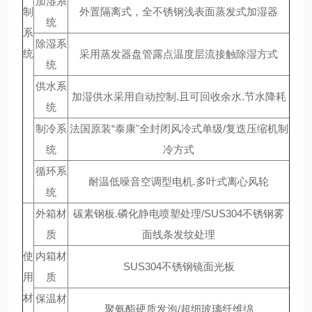
加湿系
制
外置隔离式，全不锈钢浅表面蒸发式加湿器
统
系
除湿系
统
采用蒸发器盘管露点温度层流接触除湿方式
统
供水系
加湿供水采用自动控制.且可回收余水.节水降耗
统
制冷系
法国原装“泰康"全封闭风冷式单级/复迭压缩机制
统
冷方式
循环系
耐温低噪音空调型电机.多叶式离心风轮
统
外箱材
碳素钢板.磷化静电喷塑处理/SUS304不锈钢雾
质
面线条发纹处理
使
内箱材
SUS304不锈钢镜面光板
用
质
材
保温材
聚氨酯硬质发泡/超细玻璃纤维绵