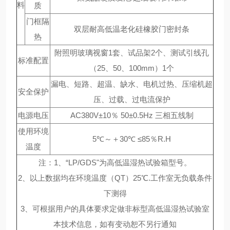
料
质
门框隔
双层耐高低温老化硅橡胶门密封条
热
附照明玻璃视窗1套、试品架2个、测试引线孔
标准配置
（25、50、100mm）1个
漏电、短路、超温、缺水、电机过热、压缩机超
安全保护
压、过载、过电流保护
电源电压
AC380V±10％ 50±0.5Hz 三相五线制
使用环境
5℃～＋30℃ ≤85％R.H
温度
注：1、“LP/GDS"为高低温湿热试验箱型号。
2、以上数据均在环境温度（QT）25℃.工作室无负载条件
下测得
3、可根据用户的具体要求定做非标型高低温湿热试验室
本技术信息，如有变动恕不另行通知