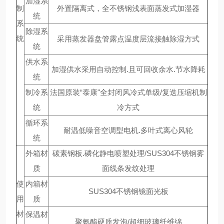
加湿系
制
外置隔离式，全不锈钢浅表面蒸发式加湿器
统
系
除湿系
统
采用蒸发器盘管露点温度层流接触除湿方式
统
供水系
加湿供水采用自动控制.且可回收余水.节水降耗
统
制冷系
法国原装“泰康"全封闭风冷式单级/复迭压缩机制
统
冷方式
循环系
耐温低噪音空调型电机.多叶式离心风轮
统
外箱材
碳素钢板.磷化静电喷塑处理/SUS304不锈钢雾
质
面线条发纹处理
使
内箱材
SUS304不锈钢镜面光板
用
质
材
保温材
聚氨酯硬质发泡/超细玻璃纤维绵