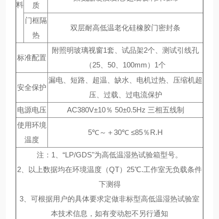
料
质
门框隔
双层耐高低温老化硅橡胶门密封条
热
附照明玻璃视窗1套、试品架2个、测试引线孔
标准配置
（25、50、100mm）1个
漏电、短路、超温、缺水、电机过热、压缩机超
安全保护
压、过载、过电流保护
电源电压
AC380V±10％ 50±0.5Hz 三相五线制
使用环境
5℃～＋30℃ ≤85％R.H
温度
注：1、“LP/GDS"为高低温湿热试验箱型号。
2、以上数据均在环境温度（QT）25℃.工作室无负载条件
下测得
3、可根据用户的具体要求定做非标型高低温湿热试验室
本技术信息，如有变动恕不另行通知