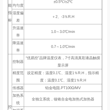
±0.5℃/±2℃
能
均匀度
指
湿度偏
＋2、-3％R.H
标
差
升温速
1.0～3.0℃/min
率
降温速
0.7～1.0℃/min
率
“优易控"品牌温度仪表，7寸高清真彩液晶触摸
控制器
显示屏
精度范
设定精度：温度0.1℃、湿度1％R.H，指示精
围
度：温度0.1℃、湿度1％R.H
传感器
铂金电阻.PT100Ω/MV
加热系
全独立系统，镍铬合金电加热式加热器
统
控