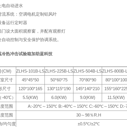
上电自动进水
、对流系统：空调电机定制铝风叶
、设备运行定时器
、箱门设大面积观察窗，并配有观察灯
、全自动控制与安全保护协调系统。
温冷热冲击试验箱加助蓝科技
(CM)
ZLHS-101B-LS
ZLHS-225B-LS
ZLHS-504B-LS
ZLHS-800B-
作室尺寸
45*45*50
50*60*75
70*80*90
80*100*100
形尺寸
120*100*165
130*115*190
145*140*210
155*160*22
-40℃）
5.5(KW)
6.0(KW)
9.0(KW)
11.5(KW)
温度范围
A:-20℃～150℃ B:-40℃～150℃ C:-60℃～150℃ D:
湿度范围
30～98％R.H
动/均匀度
±0.5℃/±2℃