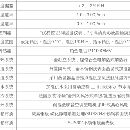
湿度偏差
＋2、-3％R.H
升温速率
1.0～3.0℃/min
降温速率
0.7～1.0℃/min
控制器
“优易控"品牌温度仪表，7寸高清真彩液晶触摸
精度范围
设定精度：温度0.1℃、湿度1％R.H，指示精度：温度0.1
传感器
铂金电阻.PT100Ω/MV
加热系统
全独立系统，镍铬合金电加热式加热器
加湿系统
外置隔离式，全不锈钢浅表面蒸发式加湿
除湿系统
采用蒸发器盘管露点温度层流接触除湿方
供水系统
加湿供水采用自动控制.且可回收余水.节水
制冷系统
法国原装“泰康"全封闭风冷式单级/复迭压缩机
循环系统
耐温低噪音空调型电机.多叶式离心风轮
外箱材质
碳素钢板.磷化静电喷塑处理/SUS304不锈钢雾面
内箱材质
SUS304不锈钢镜面光板