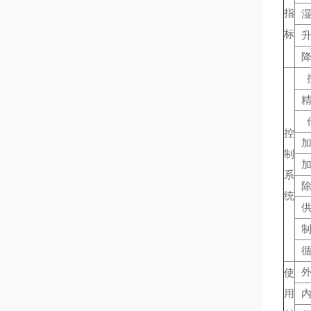
指
标
控
制
系
统
使
用