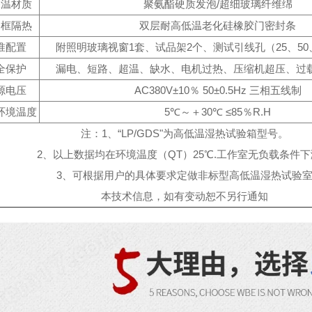
保温材质
聚氨酯硬质发泡/超细玻璃纤维绵
门框隔热
双层耐高低温老化硅橡胶门密封条
准配置
附照明玻璃视窗1套、试品架2个、测试引线孔（25、50、
全保护
漏电、短路、超温、缺水、电机过热、压缩机超压、过
源电压
AC380V±10％ 50±0.5Hz 三相五线制
环境温度
5℃～＋30℃ ≤85％R.H
注：1、“LP/GDS"为高低温湿热试验箱型号。
2、以上数据均在环境温度（QT）25℃.工作室无负载条件
3、可根据用户的具体要求定做非标型高低温湿热试验
本技术信息，如有变动恕不另行通知