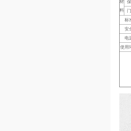
材
料
标
安
电
使用