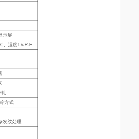
显示屏
℃、湿度1％R.H
器
式
降耗
制冷方式
线条发纹处理