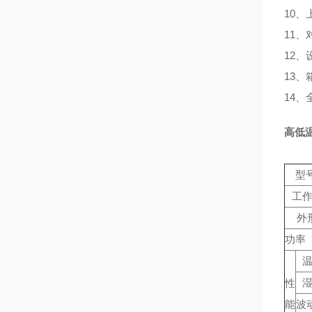
10、
11
12
13
14
高低
型号
工
外
功率（
性
能
波