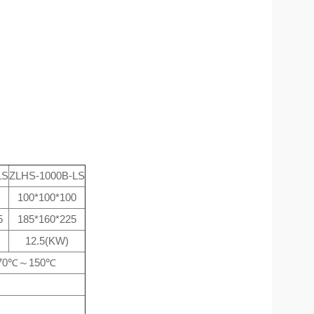
LS
ZLHS-1000B-LS
100*100*100
5
185*160*225
12.5(KW)
-70℃～150℃