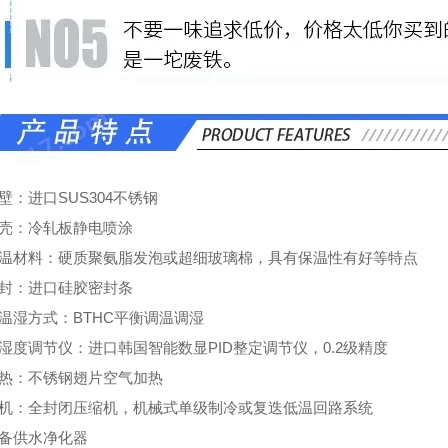
壁：进口SUS304不锈钢
外壳：冷轧板静电喷涂
保温材料：硬质聚氨脂发泡或超细玻璃棉，具有保温性有好等特点
密封：进口硅胶密封条
控温湿方式：BTHC平衡调温调湿
湿度调节仪：进口韩国智能数显PID整定调节仪，0.2级精度
加热：不锈钢翅片空气加热
冷机：全封闭压缩机，机械式单级制冷或复迭低温回路系统
设备供水净化器