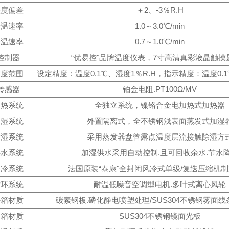
湿度偏差
＋2、-3％R.H
升温速率
1.0～3.0℃/min
降温速率
0.7～1.0℃/min
控制器
“优易控"品牌温度仪表，7寸高清真彩液晶触摸
精度范围
设定精度：温度0.1℃、湿度1％R.H，指示精度：温度0.1
传感器
铂金电阻.PT100Ω/MV
加热系统
全独立系统，镍铬合金电加热式加热器
加湿系统
外置隔离式，全不锈钢浅表面蒸发式加湿
除湿系统
采用蒸发器盘管露点温度层流接触除湿方
供水系统
加湿供水采用自动控制.且可回收余水.节水
制冷系统
法国原装“泰康"全封闭风冷式单级/复迭压缩机
循环系统
耐温低噪音空调型电机.多叶式离心风轮
外箱材质
碳素钢板.磷化静电喷塑处理/SUS304不锈钢雾面
内箱材质
SUS304不锈钢镜面光板