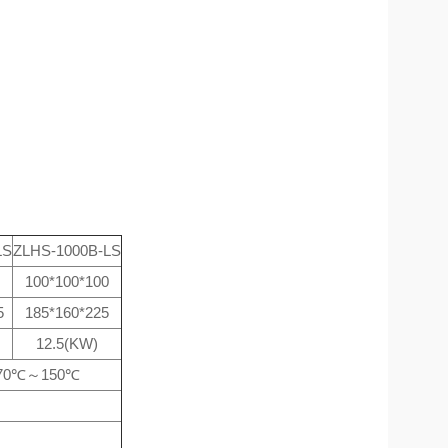
LS
ZLHS-1000B-LS
100*100*100
5
185*160*225
12.5(KW)
-70℃～150℃