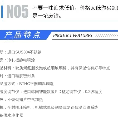
壁：进口SUS304不锈钢
外壳：冷轧板静电喷涂
保温材料：硬质聚氨脂发泡或超细玻璃棉，具有保温性有好等特点
密封：进口硅胶密封条
控温湿方式：BTHC平衡调温调湿
湿度调节仪：进口韩国智能数显PID整定调节仪，0.2级精度
加热：不锈钢翅片空气加热
冷机：全封闭压缩机，机械式单级制冷或复迭低温回路系统
设备供水净化器