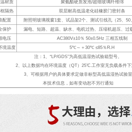
保温材质
聚氨酯硬质发泡/超细玻璃纤维绵
门框隔热
双层耐高低温老化硅橡胶门密封条
准配置
附照明玻璃视窗1套、试品架2个、测试引线孔（25、50、
全保护
漏电、短路、超温、缺水、电机过热、压缩机超压、过
源电压
AC380V±10％ 50±0.5Hz 三相五线制
环境温度
5℃～＋30℃ ≤85％R.H
注：1、“LP/GDS"为高低温湿热试验箱型号。
2、以上数据均在环境温度（QT）25℃.工作室无负载条件
3、可根据用户的具体要求定做非标型高低温湿热试验
本技术信息，如有变动恕不另行通知