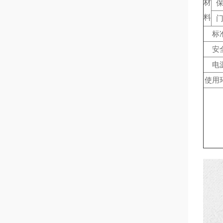
材
料
标
安
电
使用