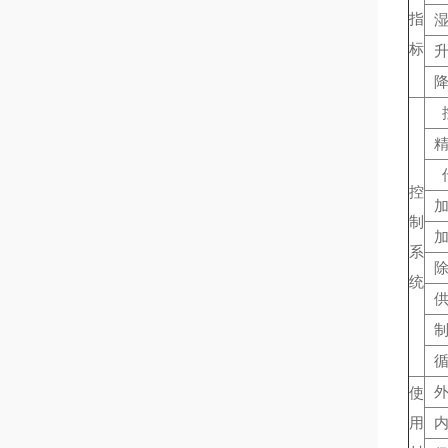
指
标
控
制
系
统
使
用