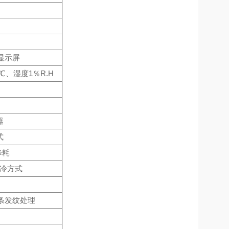
显示屏
℃、湿度1％R.H
器
式
降耗
制冷方式
线条发纹处理