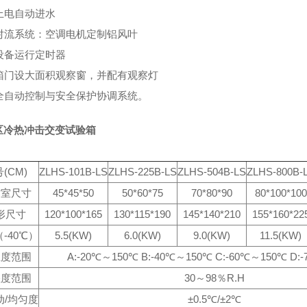
上电自动进水
、对流系统：空调电机定制铝风叶
、设备运行定时器
、箱门设大面积观察窗，并配有观察灯
、全自动控制与安全保护协调系统。
区冷热冲击交变试验箱
(CM)
ZLHS-101B-LS
ZLHS-225B-LS
ZLHS-504B-LS
ZLHS-800B-
作室尺寸
45*45*50
50*60*75
70*80*90
80*100*100
形尺寸
120*100*165
130*115*190
145*140*210
155*160*22
-40℃）
5.5(KW)
6.0(KW)
9.0(KW)
11.5(KW)
温度范围
A:-20℃～150℃ B:-40℃～150℃ C:-60℃～150℃ D:
湿度范围
30～98％R.H
动/均匀度
±0.5℃/±2℃