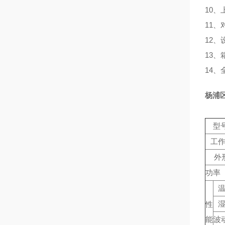
10、
11
12
13
14
杨浦
型号
工
外
功率（
性
能
波