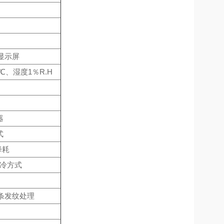
显示屏
℃、湿度1％R.H
器
式
降耗
制冷方式
线条发纹处理