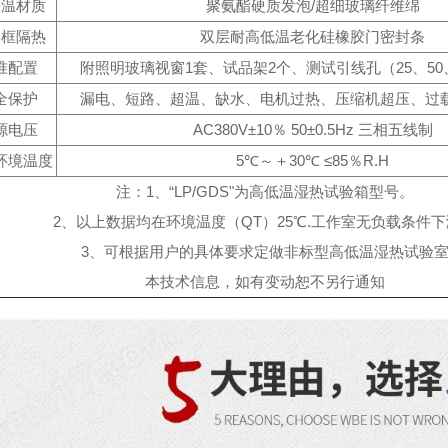
保温材质
聚氨酯硬质发泡/超细玻璃纤维绵
门框隔热
双层耐高低温老化硅橡胶门密封条
准配置
附照明玻璃视窗1套、试品架2个、测试引线孔（25、50、
全保护
漏电、短路、超温、缺水、电机过热、压缩机超压、过
源电压
AC380V±10％ 50±0.5Hz 三相五线制
环境温度
5℃～＋30℃ ≤85％R.H
注：1、“LP/GDS"为高低温湿热试验箱型号。
2、以上数据均在环境温度（QT）25℃.工作室无负载条件
3、可根据用户的具体要求定做非标型高低温湿热试验
本技术信息，如有变动恕不另行通知