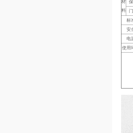
材
料
标
安
电
使用