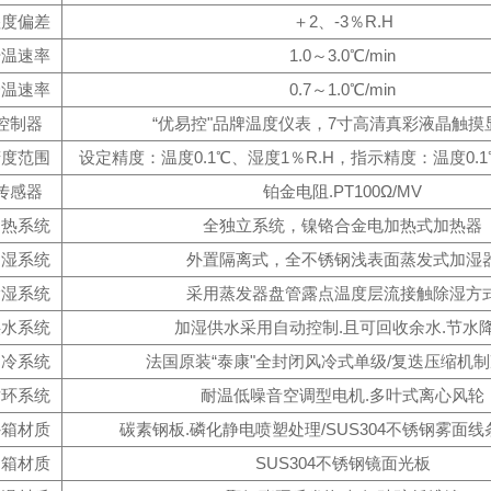
湿度偏差
＋2、-3％R.H
升温速率
1.0～3.0℃/min
降温速率
0.7～1.0℃/min
控制器
“优易控"品牌温度仪表，7寸高清真彩液晶触摸
精度范围
设定精度：温度0.1℃、湿度1％R.H，指示精度：温度0.1
传感器
铂金电阻.PT100Ω/MV
加热系统
全独立系统，镍铬合金电加热式加热器
加湿系统
外置隔离式，全不锈钢浅表面蒸发式加湿
除湿系统
采用蒸发器盘管露点温度层流接触除湿方
供水系统
加湿供水采用自动控制.且可回收余水.节水
制冷系统
法国原装“泰康"全封闭风冷式单级/复迭压缩机
循环系统
耐温低噪音空调型电机.多叶式离心风轮
外箱材质
碳素钢板.磷化静电喷塑处理/SUS304不锈钢雾面
内箱材质
SUS304不锈钢镜面光板