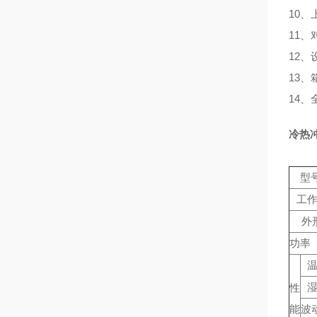
10、
11
12
13
14
冷热
型号
工
外
功率（
性
能
波