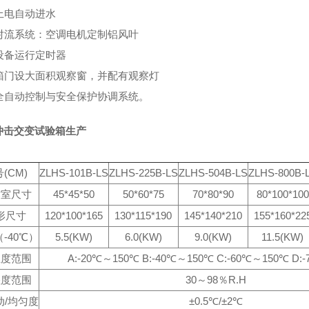
上电自动进水
、对流系统：空调电机定制铝风叶
、设备运行定时器
、箱门设大面积观察窗，并配有观察灯
、全自动控制与安全保护协调系统。
冲击交变试验箱生产
(CM)
ZLHS-101B-LS
ZLHS-225B-LS
ZLHS-504B-LS
ZLHS-800B-
作室尺寸
45*45*50
50*60*75
70*80*90
80*100*100
形尺寸
120*100*165
130*115*190
145*140*210
155*160*22
-40℃）
5.5(KW)
6.0(KW)
9.0(KW)
11.5(KW)
温度范围
A:-20℃～150℃ B:-40℃～150℃ C:-60℃～150℃ D:
湿度范围
30～98％R.H
动/均匀度
±0.5℃/±2℃