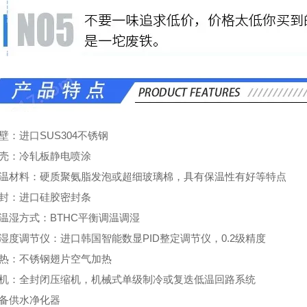
壁：进口SUS304不锈钢
外壳：冷轧板静电喷涂
保温材料：硬质聚氨脂发泡或超细玻璃棉，具有保温性有好等特点
密封：进口硅胶密封条
控温湿方式：BTHC平衡调温调湿
湿度调节仪：进口韩国智能数显PID整定调节仪，0.2级精度
加热：不锈钢翅片空气加热
冷机：全封闭压缩机，机械式单级制冷或复迭低温回路系统
设备供水净化器