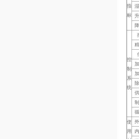
指
标
控
制
系
统
使
用