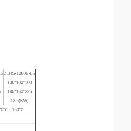
LS
ZLHS-1000B-LS
100*100*100
5
185*160*225
12.5(KW)
-70℃～150℃