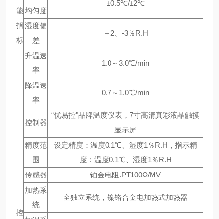
±0.5℃/±2℃
能
均匀度
指
湿度偏
＋2、-3％R.H
标
差
升温速
1.0～3.0℃/min
率
降温速
0.7～1.0℃/min
率
“优易控"品牌温度仪表，7寸高清真彩液晶触摸
控制器
显示屏
精度范
设定精度：温度0.1℃、湿度1％R.H，指示精
围
度：温度0.1℃、湿度1％R.H
传感器
铂金电阻.PT100Ω/MV
加热系
全独立系统，镍铬合金电加热式加热器
统
控