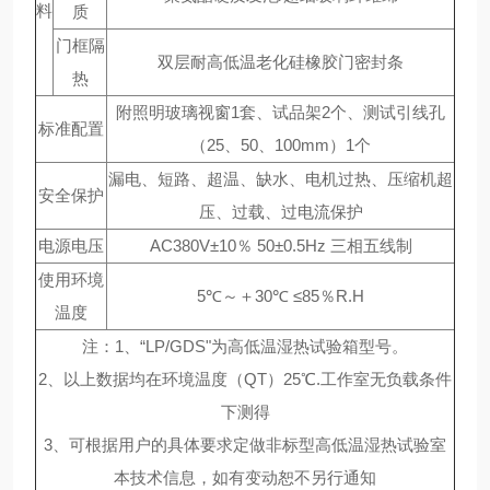
料
质
门框隔
双层耐高低温老化硅橡胶门密封条
热
附照明玻璃视窗1套、试品架2个、测试引线孔
标准配置
（25、50、100mm）1个
漏电、短路、超温、缺水、电机过热、压缩机超
安全保护
压、过载、过电流保护
电源电压
AC380V±10％ 50±0.5Hz 三相五线制
使用环境
5℃～＋30℃ ≤85％R.H
温度
注：1、“LP/GDS"为高低温湿热试验箱型号。
2、以上数据均在环境温度（QT）25℃.工作室无负载条件
下测得
3、可根据用户的具体要求定做非标型高低温湿热试验室
本技术信息，如有变动恕不另行通知