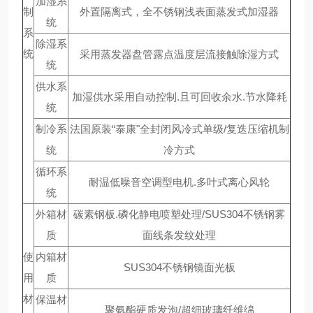
加湿系
制
外置隔离式，全不锈钢浅表面蒸发式加湿器
统
系
除湿系
统
采用蒸发器盘管露点温度层流接触除湿方式
统
供水系
加湿供水采用自动控制.且可回收余水.节水降耗
统
制冷系
法国原装“泰康"全封闭风冷式单级/复迭压缩机制
统
冷方式
循环系
耐温低噪音空调型电机.多叶式离心风轮
统
外箱材
碳素钢板.磷化静电喷塑处理/SUS304不锈钢雾
质
面线条发纹处理
使
内箱材
SUS304不锈钢镜面光板
用
质
材
保温材
聚氨酯硬质发泡/超细玻璃纤维绵