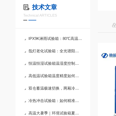
技术文章
Technical ARTICLES
IPX9K淋雨试验箱：80℃高温高压喷淋下如何精准考核外壳防护等级？
氙灯老化试验箱：全光谱阳光模拟如何精准加速材料耐候性测试？
恒温恒湿试验箱温湿度控制精度如何保障？选型三要素与夏季运维要点
高低温试验箱温度精度如何保障？三项关键指标与运维要点解析
双仓蓄温极速切换，两厢冷热冲击试验箱复刻极端温变应力
冷热冲击试验箱：如何精准模拟剧烈温度变化，验证产品可靠性？
高温大暑季｜环境试验箱夏季防过载、防故障使用与运维指南