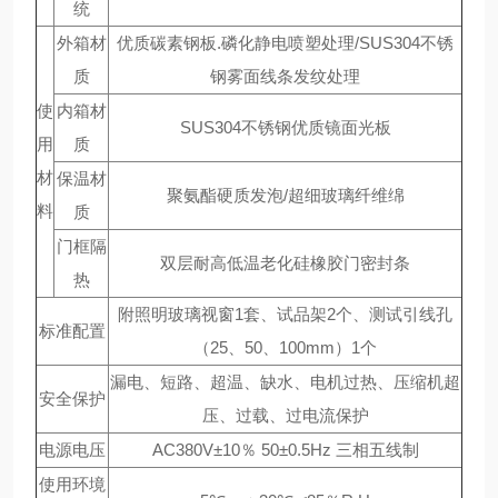
统
外箱材
优质碳素钢板.磷化静电喷塑处理/SUS304不锈
质
钢雾面线条发纹处理
使
内箱材
SUS304不锈钢优质镜面光板
用
质
材
保温材
聚氨酯硬质发泡/超细玻璃纤维绵
料
质
门框隔
双层耐高低温老化硅橡胶门密封条
热
附照明玻璃视窗1套、试品架2个、测试引线孔
标准配置
（25、50、100mm）1个
漏电、短路、超温、缺水、电机过热、压缩机超
安全保护
压、过载、过电流保护
电源电压
AC380V±10％ 50±0.5Hz 三相五线制
使用环境