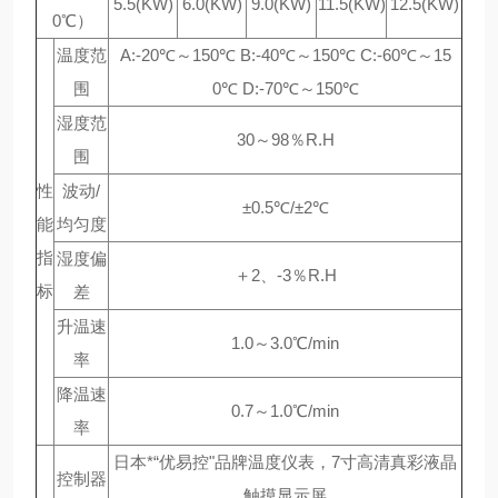
5.5(KW)
6.0(KW)
9.0(KW)
11.5(KW)
12.5(KW)
0℃）
温度范
A:-20℃～150℃ B:-40℃～150℃ C:-60℃～15
围
0℃ D:-70℃～150℃
湿度范
30～98％R.H
围
性
波动/
±0.5℃/±2℃
能
均匀度
指
湿度偏
＋2、-3％R.H
标
差
升温速
1.0～3.0℃/min
率
降温速
0.7～1.0℃/min
率
日本*“优易控"品牌温度仪表，7寸高清真彩液晶
控制器
触摸显示屏