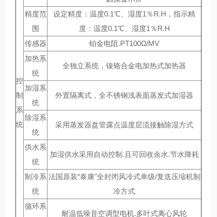
精度范
设定精度：温度0.1℃、湿度1％R.H，指示精
围
度：温度0.1℃、湿度1％R.H
传感器
铂金电阻.PT100Ω/MV
加热系
全独立系统，镍铬合金电加热式加热器
统
控
加湿系
制
外置隔离式，全不锈钢浅表面蒸发式加湿器
统
系
除湿系
统
采用蒸发器盘管露点温度层流接触除湿方式
统
供水系
加湿供水采用自动控制.且可回收余水.节水降耗
统
制冷系
法国原装“泰康"全封闭风冷式单级/复迭压缩机制
统
冷方式
循环系
耐温低噪音空调型电机.多叶式离心风轮