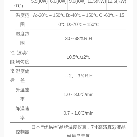
5.5(KW)
6.0(KW)
9.0(KW)
11.5(KW)
12.5(KW)
0℃）
温度范
A:-20℃～150℃ B:-40℃～150℃ C:-60℃～15
围
0℃ D:-70℃～150℃
湿度范
30～98％R.H
围
性
波动/
±0.5℃/±2℃
能
均匀度
指
湿度偏
＋2、-3％R.H
标
差
升温速
1.0～3.0℃/min
率
降温速
0.7～1.0℃/min
率
日本*“优易控"品牌温度仪表，7寸高清真彩液晶
控制器
触摸显示屏