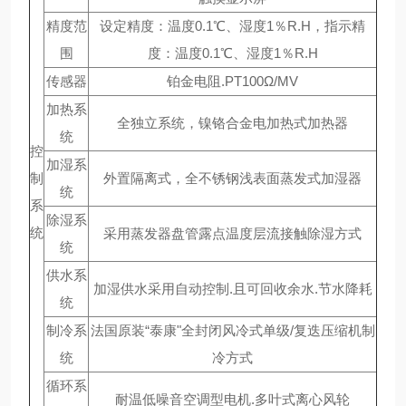
精度范
设定精度：温度0.1℃、湿度1％R.H，指示精
围
度：温度0.1℃、湿度1％R.H
传感器
铂金电阻.PT100Ω/MV
加热系
全独立系统，镍铬合金电加热式加热器
统
控
加湿系
制
外置隔离式，全不锈钢浅表面蒸发式加湿器
统
系
除湿系
统
采用蒸发器盘管露点温度层流接触除湿方式
统
供水系
加湿供水采用自动控制.且可回收余水.节水降耗
统
制冷系
法国原装“泰康"全封闭风冷式单级/复迭压缩机制
统
冷方式
循环系
耐温低噪音空调型电机.多叶式离心风轮