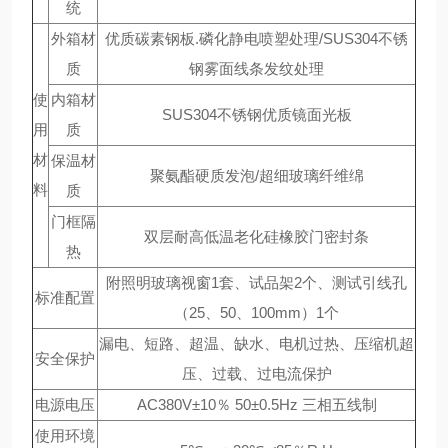
统
外箱材
优质碳素钢板.磷化静电喷塑处理/SUS304不锈
质
钢雾面线条发纹处理
使
内箱材
SUS304不锈钢优质镜面光板
用
质
材
保温材
聚氨酯硬质发泡/超细玻璃纤维绵
料
质
门框隔
双层耐高低温老化硅橡胶门密封条
热
附照明玻璃视窗1套、试品架2个、测试引线孔
标准配置
（25、50、100mm）1个
漏电、短路、超温、缺水、电机过热、压缩机超
安全保护
压、过载、过电流保护
电源电压
AC380V±10％ 50±0.5Hz 三相五线制
使用环境