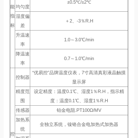
±0.5℃/±2℃
能
均匀度
指
湿度偏
＋2、-3％R.H
标
差
升温速
1.0～3.0℃/min
率
降温速
0.7～1.0℃/min
率
“优易控"品牌温度仪表，7寸高清真彩液晶触摸
控制器
显示屏
精度范
设定精度：温度0.1℃、湿度1％R.H，指示精
围
度：温度0.1℃、湿度1％R.H
传感器
铂金电阻.PT100Ω/MV
加热系
全独立系统，镍铬合金电加热式加热器
统
控