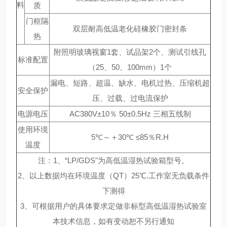
料
质
门框隔
双层耐高低温老化硅橡胶门密封条
热
附照明玻璃视窗1套、试品架2个、测试引线孔
标准配置
（25、50、100mm）1个
漏电、短路、超温、缺水、电机过热、压缩机超
安全保护
压、过载、过电流保护
电源电压
AC380V±10％ 50±0.5Hz 三相五线制
使用环境
5℃～＋30℃ ≤85％R.H
温度
注：1、“LP/GDS"为高低温湿热试验箱型号。
2、以上数据均在环境温度（QT）25℃.工作室无负载条件
下测得
3、可根据用户的具体要求定做非标型高低温湿热试验室
本技术信息，如有变动恕不另行通知