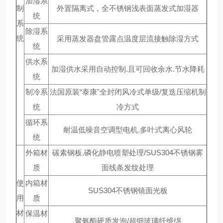
加湿系
制
外置隔离式，全不锈钢浅表面蒸发式加湿器
统
系
除湿系
统
采用蒸发器盘管露点温度层流接触除湿方式
统
供水系
加湿供水采用自动控制.且可回收余水.节水降耗
统
制冷系
法国原装“泰康"全封闭风冷式单级/复迭压缩机制
统
冷方式
循环系
耐温低噪音空调型电机.多叶式离心风轮
统
外箱材
碳素钢板.磷化静电喷塑处理/SUS304不锈钢雾
质
面线条发纹处理
使
内箱材
SUS304不锈钢镜面光板
用
质
材
保温材
聚氨酯硬质发泡/超细玻璃纤维绵