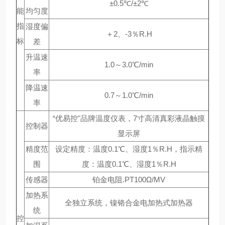
±0.5℃/±2℃
能
均匀度
指
湿度偏
＋2、-3％R.H
标
差
升温速
1.0～3.0℃/min
率
降温速
0.7～1.0℃/min
率
“优易控"品牌温度仪表，7寸高清真彩液晶触摸
控制器
显示屏
精度范
设定精度：温度0.1℃、湿度1％R.H，指示精
围
度：温度0.1℃、湿度1％R.H
传感器
铂金电阻.PT100Ω/MV
加热系
全独立系统，镍铬合金电加热式加热器
统
控