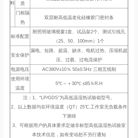
料
质
门框隔
双层耐高低温老化硅橡胶门密封条
热
附照明玻璃视窗1套、试品架2个、测试引线孔
标准配置
（25、50、100mm）1个
漏电、短路、超温、缺水、电机过热、压缩机超
安全保护
压、过载、过电流保护
电源电压
AC380V±10％ 50±0.5Hz 三相五线制
使用环境
5℃～＋30℃ ≤85％R.H
温度
注：1、“LP/GDS"为高低温湿热试验箱型号。
2、以上数据均在环境温度（QT）25℃.工作室无负载条件
下测得
3、可根据用户的具体要求定做非标型高低温湿热试验室
本技术信息，如有变动恕不另行通知