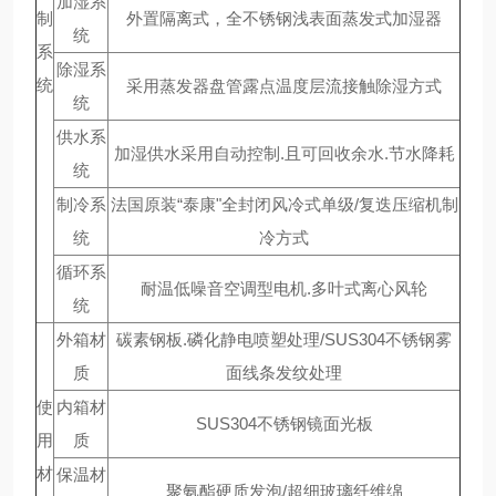
加湿系
制
外置隔离式，全不锈钢浅表面蒸发式加湿器
统
系
除湿系
统
采用蒸发器盘管露点温度层流接触除湿方式
统
供水系
加湿供水采用自动控制.且可回收余水.节水降耗
统
制冷系
法国原装“泰康"全封闭风冷式单级/复迭压缩机制
统
冷方式
循环系
耐温低噪音空调型电机.多叶式离心风轮
统
外箱材
碳素钢板.磷化静电喷塑处理/SUS304不锈钢雾
质
面线条发纹处理
使
内箱材
SUS304不锈钢镜面光板
用
质
材
保温材
聚氨酯硬质发泡/超细玻璃纤维绵